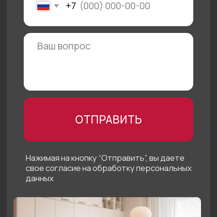
Солотчинское
Пн - пт с 10 до 20
шоссе, 2
Сб - вс с 10 до 19
© 2025 «АЙ
Кухни»