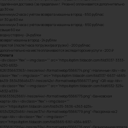
Удалённая доставка (за пределами г. Рязани) оплачивается дополнительно:
до 30 км:
минимум 2 часа с учётом возврата машины в город - 850 руб/час
от 30 до 60 км:
минимум 3 часа с учётом возврата машины в город - 850 руб/час
свыше 60 км:
в одну сторону - 24 руб/км
возврат машины в город - 24 руб/км
простой (после 1 часа погрузки/разгрузки) - 200 руб/час
дополнительно на месте оплачиваются экспедиторские услуги - 200 ₽
Оплата
<div class="flex"><img class="" src="https://optim.tildacdn.com/tild3037-3333-
4230-b532-
626135663363/-/resize/44x/-/format/webp/5566774.png">Наличные</div><div
class="flex"><img class="" src="https://optim.tildacdn.com/tild3137-6637-4665-
b439-383435646437/-/resize/42x/-/format/webp/5566777.png">QR-код</div>
<div class="flex"><img class="" src="https://optim.tildacdn.com/tild6532-3234-
4832-a339-
656333623661/-/resize/44x/-/format/webp/5566775.png">Банковская
карта</div><div class="flex"><img class=""
src="https://optim.tildacdn.com/tild3435-3836-4363-b234-
653432623466/-/resize/37x/-/format/webp/5566779.png">Рассрочка на 2
года</div><div class="flex"><img class=""
src="https://optim.tildacdn.com/tild3665-6161-4564-b937-
613561623864/-/resize/39x/-/format/webp/5566776.png">Безналичная оплата