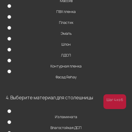
Массив
ПВХ пленка
+7
Пластик
Эмаль
Шпон
ЛДСП
Контурная пленка
ОТПРАВИТЬ
Фасад Rehay
Нажимая на кнопку “Отправить”, вы даете
свое согласие на обработку персональных
данных
4. Выберите материал для столешницы
Шаг 4 из 6
Из ламината
Влагостойкая ДСП