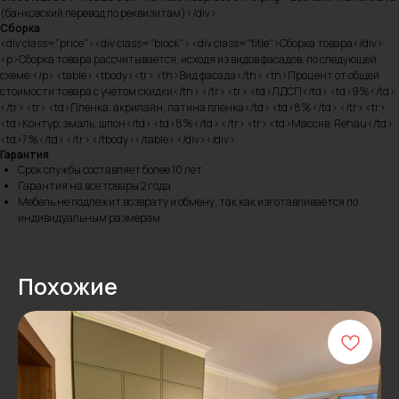
(банковский перевод по реквизитам)</div>
Сборка
<div class="price"><div class="block"> <div class="title">Сборка товара</div>
<p>Сборка товара рассчитывается, исходя из видов фасадов, по следующей
схеме:</p> <table> <tbody><tr> <th>Вид фасада</th> <th>Процент от общей
стоимости товара с учётом скидки</th> </tr> <tr> <td>ЛДСП</td> <td>9%</td>
</tr> <tr> <td>Пленка, акрилайн, патина пленка</td> <td>8%</td> </tr> <tr>
<td>Контур, эмаль, шпон</td> <td>8%</td> </tr> <tr> <td>Массив, Rehau</td>
<td>7%</td> </tr> </tbody></table> </div></div>
Гарантия
Срок службы составляет более 10 лет
Гарантия на все товары 2 года
Мебель не подлежит возврату и обмену, так как изготавливается по
индивидуальным размерам
Похожие