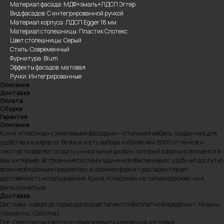
Материал фасада: МДФ+эмаль+ЛДСП Эггер
Вид фасадов: С интегрированной ручкой
Материал корпуса: ЛДСП Egger 18 мм
Материал столешницы: Пластик Слотекс
Цвет столешницы: Серый
Стиль: Современный
Фурнитура: Blum
Эффекты фасадов: матовая
Ручки: Интегрированные
Описание
Доставка
Оплата
Сборка
Гарантия
Описание
Кухня «Классика» с эмалевыми фасадами — стильная мебель, созданная для
удобства и комфорта. Возможность выбора из более чем 5000 оттенков и
текстур позволяет создать уникальный дизайн, который идеально впишется в
ваш интерьер. Встроенные системы хранения обеспечивают удобный доступ ко
всем необходимым предметам, а прочная фурнитура гарантирует
долговечность использования. Кухня «Классика» не только красива, но и
функциональна.
Доставка
Доставка товара до подъезда осуществляется бесплатно в пределах г. Рязани
(кроме пос. Солотча)
Пос. Солотча считается по прейскуранту удалённой доставки.