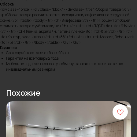
Сборка
<div class="price"><div class="block"> <div class="title">Сборка товара</div>
<p>Сборка товара рассчитывается, исходя из видов фасадов, по следующей
схеме:</p> <table> <tbody><tr> <th>Вид фасада</th> <th>Процент от общей
стоимости товара с учётом скидки</th> </tr> <tr> <td>ЛДСП</td> <td>9%</td>
</tr> <tr> <td>Пленка, акрилайн, патина пленка</td> <td>8%</td> </tr> <tr>
<td>Контур, эмаль, шпон</td> <td>8%</td> </tr> <tr> <td>Массив, Rehau</td>
<td>7%</td> </tr> </tbody></table> </div></div>
Гарантия
Срок службы составляет более 10 лет
Гарантия на все товары 2 года
Мебель не подлежит возврату и обмену, так как изготавливается по
индивидуальным размерам
Похожие