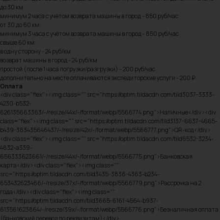
до 30 км:
минимум 2 часа с учётом возврата машины в город - 850 руб/час
от 30 до 60 км:
минимум 3 часа с учётом возврата машины в город - 850 руб/час
свыше 60 км:
в одну сторону - 24 руб/км
возврат машины в город - 24 руб/км
простой (после 1 часа погрузки/разгрузки) - 200 руб/час
дополнительно на месте оплачиваются экспедиторские услуги - 200 ₽
Оплата
<div class="flex"><img class="" src="https://optim.tildacdn.com/tild3037-3333-
4230-b532-
626135663363/-/resize/44x/-/format/webp/5566774.png">Наличные</div><div
class="flex"><img class="" src="https://optim.tildacdn.com/tild3137-6637-4665-
b439-383435646437/-/resize/42x/-/format/webp/5566777.png">QR-код</div>
<div class="flex"><img class="" src="https://optim.tildacdn.com/tild6532-3234-
4832-a339-
656333623661/-/resize/44x/-/format/webp/5566775.png">Банковская
карта</div><div class="flex"><img class=""
src="https://optim.tildacdn.com/tild3435-3836-4363-b234-
653432623466/-/resize/37x/-/format/webp/5566779.png">Рассрочка на 2
года</div><div class="flex"><img class=""
src="https://optim.tildacdn.com/tild3665-6161-4564-b937-
613561623864/-/resize/39x/-/format/webp/5566776.png">Безналичная оплата
(банковский перевод по реквизитам)</div>