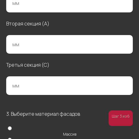
Вторая секция (А)
Третья секция (С)
Остались
вопросы?
3. Выберите материал фасадов
Введите свои данные
Шаг 3 из 6
Массив