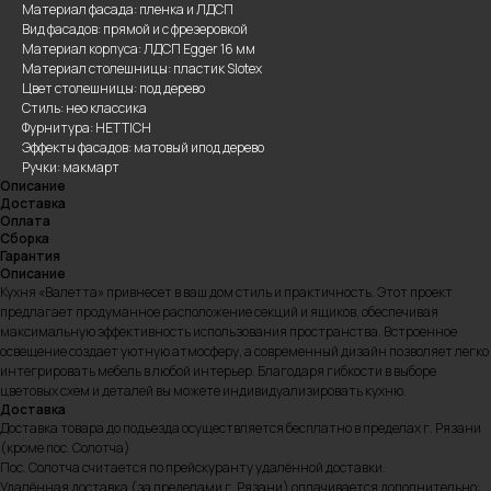
Материал фасада: пленка и ЛДСП
Вид фасадов: прямой и с фрезеровкой
Материал корпуса: ЛДСП Egger 16 мм
Материал столешницы: пластик Slotex
Цвет столешницы: под дерево
Стиль: нео классика
Фурнитура: HETTICH
Эффекты фасадов: матовый ипод дерево
Ручки: макмарт
Описание
Доставка
Оплата
Сборка
Гарантия
Описание
Кухня «Валетта» привнесет в ваш дом стиль и практичность. Этот проект
предлагает продуманное расположение секций и ящиков, обеспечивая
максимальную эффективность использования пространства. Встроенное
освещение создает уютную атмосферу, а современный дизайн позволяет легко
интегрировать мебель в любой интерьер. Благодаря гибкости в выборе
цветовых схем и деталей вы можете индивидуализировать кухню.
Доставка
Доставка товара до подъезда осуществляется бесплатно в пределах г. Рязани
(кроме пос. Солотча)
Пос. Солотча считается по прейскуранту удалённой доставки.
Удалённая доставка (за пределами г. Рязани) оплачивается дополнительно: