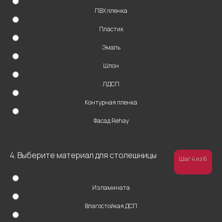
ПВХ пленка
+7
Пластик
Эмаль
Шпон
ЛДСП
Контурная пленка
ОТПРАВИТЬ
Фасад Rehay
Нажимая на кнопку “Отправить”, вы даете
свое согласие на обработку персональных
данных
4. Выберите материал для столешницы
Шаг 4 из 6
Из ламината
Влагостойкая ДСП