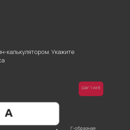
йн-калькулятором. Укажите
са
Шаг 1 из 6
Г-образная