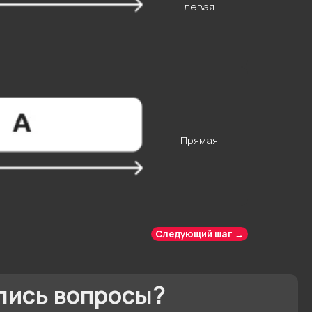
левая
опросы?
Прямая
Следующий шаг →