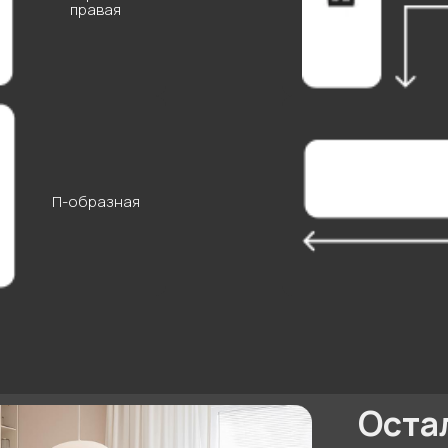
правая
Остались в
Введите свои данные
П-образная
+7