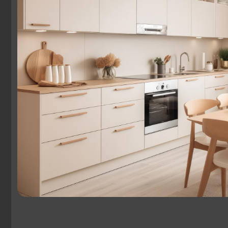
Другие комнаты
О
Кухня
Ко
Команда
Га
Акции
Доставка и оплата
П
© 2025 «АЙ
Солотчинское
Пн
Кухни»
шоссе, 2
Сб