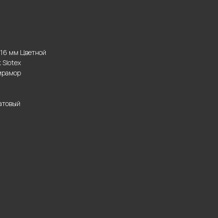
 16 мм Цветной
 Slotex
мрамор
атовый