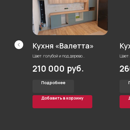
н»
Кухня «Валетта»
Ку
Цвет: голубой и под дерево
Цвет:
Форма: прямая
Форма
руб.
210 000
26
 ЛДСП
Материал фасада: пленка и ЛДСП
Матер
er 16 мм
Материал корпуса: ЛДСП Egger 16 мм
Мате
Стиль: нео классика
Стил
Подробнее
Фурнитура: HETTICH
Фурни
Добавить в корзину