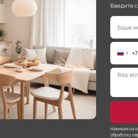
ОТ
Нажимая на кнопку “Отправить
обработку персональных дан
тзывы
Политика
конфиденциальности
нтакты
Документы
рантии
Подарочный
ортфолио
сертификат
 - пт с 10 до 20
 - вс с 10 до 19