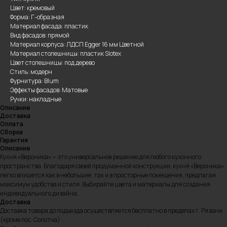
Цвет: кремовый
Форма: Г-образная
Материал фасада: пластик
Вид фасадов: прямой
Материал корпуса: ЛДСП Egger 16 мм Цветной
Материал столешницы: пластик Slotex
Цвет столешницы: под дерево
Стиль: модерн
Фурнитура: Blum
Эффекты фасадов: Матовые
Ручки: накладные
Описание
Доставка
Оплата
Сборка
Гарантия
Описание
Кухня «Вероника» — это универсальное решение для любого кухонного
пространства. Благодаря своей продуманной конструкции, кухня «Вероника»
легко впишется как в небольшие, так и в просторные помещения, предлагая
максимум удобства и стиля. Выбирайте цвета и материалы для создания
индивидуального дизайна.
Доставка
Доставка товара до подъезда осуществляется бесплатно в пределах г. Рязани
(кроме пос. Солотча)