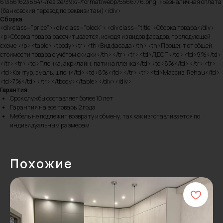
613561623864/-/resize/39x/-/format/webp/5566776.png">Безналичная оплата
(банковский перевод по реквизитам)</div>
Сборка
<div class="price"><div class="block"> <div class="title">Сборка товара</div>
<p>Сборка товара рассчитывается, исходя из видов фасадов, по следующей
схеме:</p> <table> <tbody><tr> <th>Вид фасада</th> <th>Процент от общей
стоимости товара с учётом скидки</th> </tr> <tr> <td>ЛДСП</td> <td>9%</td>
</tr> <tr> <td>Пленка, акрилайн, патина пленка</td> <td>8%</td> </tr> <tr>
<td>Контур, эмаль, шпон</td> <td>8%</td> </tr> <tr> <td>Массив, Rehau</td>
<td>7%</td> </tr> </tbody></table> </div></div>
Гарантия
Срок службы составляет более 10 лет
Гарантия на все товары 2 года
Мебель не подлежит возврату и обмену, так как изготавливается по
индивидуальным размерам
Похожие