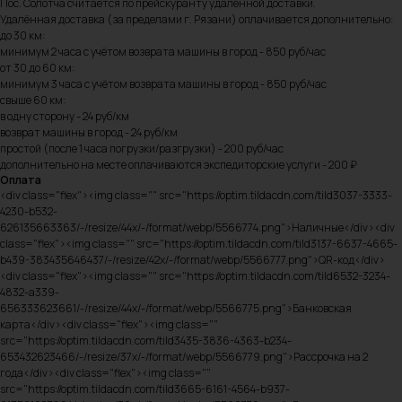
Пос. Солотча считается по прейскуранту удалённой доставки.
Удалённая доставка (за пределами г. Рязани) оплачивается дополнительно:
до 30 км:
минимум 2 часа с учётом возврата машины в город - 850 руб/час
от 30 до 60 км:
минимум 3 часа с учётом возврата машины в город - 850 руб/час
свыше 60 км:
в одну сторону - 24 руб/км
возврат машины в город - 24 руб/км
простой (после 1 часа погрузки/разгрузки) - 200 руб/час
дополнительно на месте оплачиваются экспедиторские услуги - 200 ₽
Оплата
<div class="flex"><img class="" src="https://optim.tildacdn.com/tild3037-3333-
4230-b532-
626135663363/-/resize/44x/-/format/webp/5566774.png">Наличные</div><div
class="flex"><img class="" src="https://optim.tildacdn.com/tild3137-6637-4665-
b439-383435646437/-/resize/42x/-/format/webp/5566777.png">QR-код</div>
<div class="flex"><img class="" src="https://optim.tildacdn.com/tild6532-3234-
4832-a339-
656333623661/-/resize/44x/-/format/webp/5566775.png">Банковская
карта</div><div class="flex"><img class=""
src="https://optim.tildacdn.com/tild3435-3836-4363-b234-
653432623466/-/resize/37x/-/format/webp/5566779.png">Рассрочка на 2
года</div><div class="flex"><img class=""
src="https://optim.tildacdn.com/tild3665-6161-4564-b937-