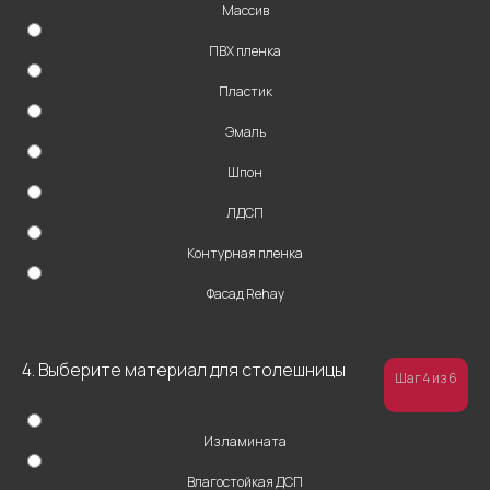
Массив
ПВХ пленка
+7
Пластик
Эмаль
Шпон
ЛДСП
Контурная пленка
ОТПРАВИТЬ
Фасад Rehay
Нажимая на кнопку “Отправить”, вы даете
свое согласие на обработку персональных
данных
4. Выберите материал для столешницы
Шаг 4 из 6
Из ламината
Влагостойкая ДСП