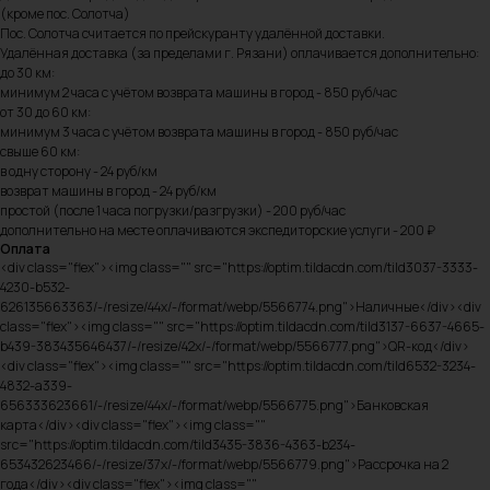
(кроме пос. Солотча)
Пос. Солотча считается по прейскуранту удалённой доставки.
Удалённая доставка (за пределами г. Рязани) оплачивается дополнительно:
до 30 км:
минимум 2 часа с учётом возврата машины в город - 850 руб/час
от 30 до 60 км:
минимум 3 часа с учётом возврата машины в город - 850 руб/час
свыше 60 км:
в одну сторону - 24 руб/км
возврат машины в город - 24 руб/км
простой (после 1 часа погрузки/разгрузки) - 200 руб/час
дополнительно на месте оплачиваются экспедиторские услуги - 200 ₽
Оплата
<div class="flex"><img class="" src="https://optim.tildacdn.com/tild3037-3333-
4230-b532-
626135663363/-/resize/44x/-/format/webp/5566774.png">Наличные</div><div
class="flex"><img class="" src="https://optim.tildacdn.com/tild3137-6637-4665-
b439-383435646437/-/resize/42x/-/format/webp/5566777.png">QR-код</div>
<div class="flex"><img class="" src="https://optim.tildacdn.com/tild6532-3234-
4832-a339-
656333623661/-/resize/44x/-/format/webp/5566775.png">Банковская
карта</div><div class="flex"><img class=""
src="https://optim.tildacdn.com/tild3435-3836-4363-b234-
653432623466/-/resize/37x/-/format/webp/5566779.png">Рассрочка на 2
года</div><div class="flex"><img class=""