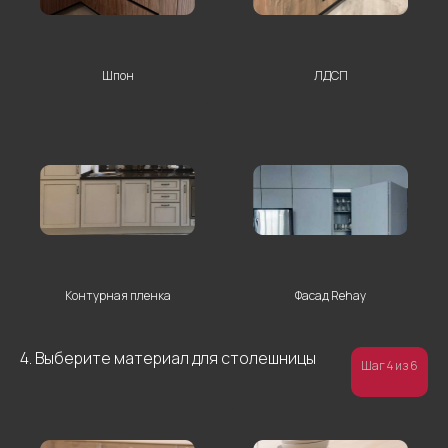
Шпон
ЛДСП
ОТПРАВИТЬ
Нажимая на кнопку “Отправить”, вы даете
свое согласие на обработку персональных
данных
Контурная пленка
Фасад Rehay
4. Выберите материал для столешницы
Шаг 4 из 6
Другие комнаты