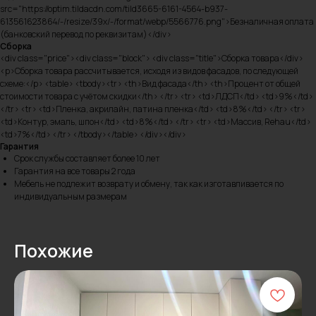
src="https://optim.tildacdn.com/tild3665-6161-4564-b937-
613561623864/-/resize/39x/-/format/webp/5566776.png">Безналичная оплата
(банковский перевод по реквизитам)</div>
Сборка
<div class="price"><div class="block"> <div class="title">Сборка товара</div>
<p>Сборка товара рассчитывается, исходя из видов фасадов, по следующей
схеме:</p> <table> <tbody><tr> <th>Вид фасада</th> <th>Процент от общей
стоимости товара с учётом скидки</th> </tr> <tr> <td>ЛДСП</td> <td>9%</td>
</tr> <tr> <td>Пленка, акрилайн, патина пленка</td> <td>8%</td> </tr> <tr>
<td>Контур, эмаль, шпон</td> <td>8%</td> </tr> <tr> <td>Массив, Rehau</td>
<td>7%</td> </tr> </tbody></table> </div></div>
Гарантия
Срок службы составляет более 10 лет
Гарантия на все товары 2 года
Мебель не подлежит возврату и обмену, так как изготавливается по
индивидуальным размерам
Похожие