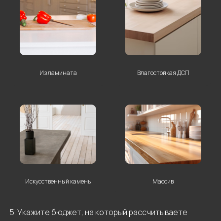
Отзывы
Кухня
Из ламината
Влагостойкая ДСП
Контакты
Команда
Акции
Гарантии
Доставка и оплата
Портфолио
Политика конфиденциальности
Документы
Подарочный сертификат
Солотчинское
Пн - пт с 10 до 20
шоссе, 2
Сб - вс с 10 до 19
© 2025 «АЙ
Кухни»
Искусственный камень
Массив
5. Укажите бюджет, на который рассчитываете