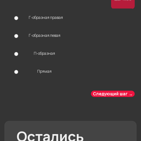
ОТПРАВИТЬ
Г-образная правая
Нажимая на кнопку “Отправить”, вы даете
свое согласие на обработку персональных
Г-образная левая
данных
П-образная
Прямая
Следующий шаг →
Другие комнаты