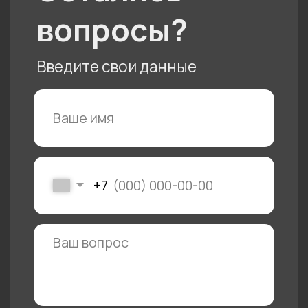
Отзывы
Кухня
Контакты
Команда
Акции
Гарантии
Доставка и оплата
Портфолио
Политика конфиденциальности
Документы
Подарочный сертификат
Солотчинское
Пн - пт с 10 до 20
шоссе, 2
Сб - вс с 10 до 19
© 2025 «АЙ
Кухни»