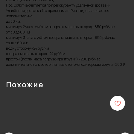
Пос. Солотча считается по прейскуранту удалённой доставки.
Удалённая доставка (за пределами г. Рязани) оплачивается
дополнительно:
до 30 км:
минимум 2 часа с учётом возврата машины в город - 850 руб/час
от 30 до 60 км:
минимум 3 часа с учётом возврата машины в город - 850 руб/час
свыше 60 км:
в одну сторону - 24 руб/км
возврат машины в город - 24 руб/км
простой (после 1 часа погрузки/разгрузки) - 200 руб/час
дополнительно на месте оплачиваются экспедиторские услуги - 200 ₽
Похожие