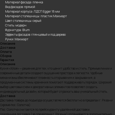
Материал фасада: пленка
Вид фасадов: прямой
Материал корпуса: ЛДСП Egger 18 мм
Материал столешницы: пластик Макмарт
Цвет столешницы: серый
Стиль: модерн
Фурнитура: Blum
Эффекты фасадов: глянцевый и под дерево
Ручки: Макмарт
Описание
Доставка
Оплата
Сборка
Гарантия
Описание
Кухня «Хлоя» — решение для тех, кто ценит удобство и стиль. Прямые линии и
современные детали создают ощущение простора и легкости. Удобные
механизмы обеспечивают плавность открывания и закрывания, а
продуманные системы хранения помогают поддерживать порядок. Широкий
выбор цветовых схем и декоративных элементов позволяет создать
индивидуальный дизайн, который будет отражать ваш уникальный стиль.
Доставка
Доставка товара до подъезда осуществляется бесплатно в пределах г. Рязани
(кроме пос. Солотча)
Пос. Солотча считается по прейскуранту удалённой доставки.
Удалённая доставка (за пределами г. Рязани) оплачивается дополнительно: