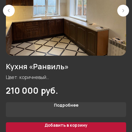
Кухня «Ранвиль»
К
Цвет: коричневый
Форма: П-образная
руб.
210 000
Материал фасада: пленка
Остались
Материал корпуса: ЛДСП Egger 16 мм Цветной
вопросы?
Подробнее
Стиль: классический
Фурнитура: Blum
Введите свои данные
Добавить в корзину