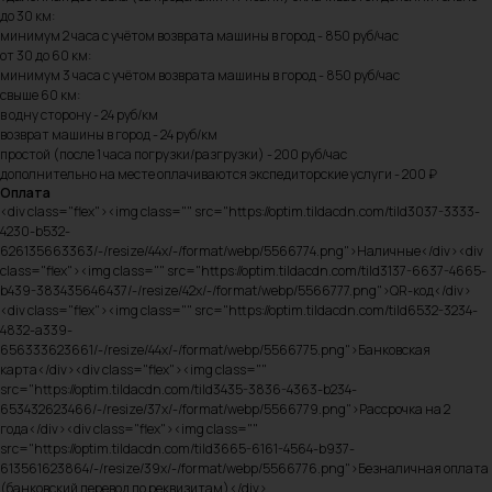
до 30 км:
минимум 2 часа с учётом возврата машины в город - 850 руб/час
от 30 до 60 км:
минимум 3 часа с учётом возврата машины в город - 850 руб/час
свыше 60 км:
в одну сторону - 24 руб/км
возврат машины в город - 24 руб/км
простой (после 1 часа погрузки/разгрузки) - 200 руб/час
дополнительно на месте оплачиваются экспедиторские услуги - 200 ₽
Оплата
<div class="flex"><img class="" src="https://optim.tildacdn.com/tild3037-3333-
4230-b532-
626135663363/-/resize/44x/-/format/webp/5566774.png">Наличные</div><div
class="flex"><img class="" src="https://optim.tildacdn.com/tild3137-6637-4665-
b439-383435646437/-/resize/42x/-/format/webp/5566777.png">QR-код</div>
<div class="flex"><img class="" src="https://optim.tildacdn.com/tild6532-3234-
4832-a339-
656333623661/-/resize/44x/-/format/webp/5566775.png">Банковская
карта</div><div class="flex"><img class=""
src="https://optim.tildacdn.com/tild3435-3836-4363-b234-
653432623466/-/resize/37x/-/format/webp/5566779.png">Рассрочка на 2
года</div><div class="flex"><img class=""
src="https://optim.tildacdn.com/tild3665-6161-4564-b937-
613561623864/-/resize/39x/-/format/webp/5566776.png">Безналичная оплата
(банковский перевод по реквизитам)</div>