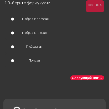
1. Выберите форму кухни
Шаг 1 из 6
Г-образная правая
Другие комнаты
Г-образная левая
П-образная
Отзывы
Прямая
Кухня
Контакты
Команда
Акции
Гарантии
Доставка и оплата
Портфолио
Следующий шаг →
Политика конфиденциальности
Документы
Подарочный сертификат
Солотчинское
Пн - пт с 10 до 20
шоссе, 2
Сб - вс с 10 до 19