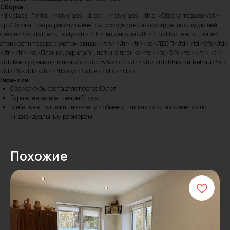
Сборка
<div class="price"><div class="block"> <div class="title">Сборка товара</div>
<p>Сборка товара рассчитывается, исходя из видов фасадов, по следующей
схеме:</p> <table> <tbody><tr> <th>Вид фасада</th> <th>Процент от общей
стоимости товара с учётом скидки</th> </tr> <tr> <td>ЛДСП</td> <td>9%</td>
</tr> <tr> <td>Пленка, акрилайн, патина пленка</td> <td>8%</td> </tr> <tr>
<td>Контур, эмаль, шпон</td> <td>8%</td> </tr> <tr> <td>Массив, Rehau</td>
<td>7%</td> </tr> </tbody></table> </div></div>
Гарантия
Срок службы составляет более 10 лет
Гарантия на все товары 2 года
Мебель не подлежит возврату и обмену, так как изготавливается по
индивидуальным размерам
Похожие