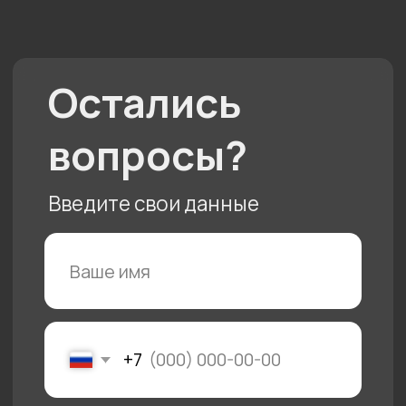
Отзывы
Кухня
Контакты
Команда
Акции
Гарантии
Доставка и оплата
Портфолио
Политика конфиденциальности
Документы
Подарочный сертификат
Солотчинское
Пн - пт с 10 до 20
шоссе, 2
Сб - вс с 10 до 19
© 2025 «АЙ
Кухни»