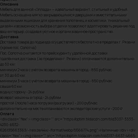
Описание
Мебель для ванной «Эллада» — идеальный вариант, стильный и удобный.
Мебель оснащена мягко закрывающимися дверцами и вместительными
выдвижными ящиками для хранения полотенец и косметики. Уникальный
дизайн и возможность выбора отделки позволяют адаптировать решение под
ваш интерьер, создавая уютное и организованное пространство.
Доставка
Доставка товара до подъезда осуществляется бесплатно в пределах г. Рязани
(кроме пос. Солотча)
Пос. Солотча считается по прейскуранту удалённой доставки.
Удалённая доставка (за пределами г. Рязани) оплачивается дополнительно:
до 30 км:
минимум 2 часа с учётом возврата машины в город - 850 руб/час
от 30 до 60 км:
минимум 3 часа с учётом возврата машины в город - 850 руб/час
свыше 60 км:
в одну сторону - 24 руб/км
возврат машины в город - 24 руб/км
простой (после 1 часа погрузки/разгрузки) - 200 руб/час
дополнительно на месте оплачиваются экспедиторские услуги - 200 ₽
Оплата
<div class="flex"><img class="" src="https://optim.tildacdn.com/tild3037-3333-
4230-b532-
626135663363/-/resize/44x/-/format/webp/5566774.png">Наличные</div><div
class="flex"><img class="" src="https://optim.tildacdn.com/tild3137-6637-4665-