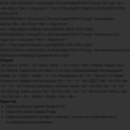
b439-383435646437/-/resize/42x/-/format/webp/5566777.png">QR-код</div>
<div class="flex"><img class="" src="https://optim.tildacdn.com/tild6532-3234-
4832-a339-
656333623661/-/resize/44x/-/format/webp/5566775.png">Банковская
карта</div><div class="flex"><img class=""
src="https://optim.tildacdn.com/tild3435-3836-4363-b234-
653432623466/-/resize/37x/-/format/webp/5566779.png">Рассрочка на 2
года</div><div class="flex"><img class=""
src="https://optim.tildacdn.com/tild3665-6161-4564-b937-
613561623864/-/resize/39x/-/format/webp/5566776.png">Безналичная оплата
(банковский перевод по реквизитам)</div>
Сборка
<div class="price"><div class="block"> <div class="title">Сборка товара</div>
<p>Сборка товара рассчитывается, исходя из видов фасадов, по следующей
схеме:</p> <table> <tbody><tr> <th>Вид фасада</th> <th>Процент от общей
стоимости товара с учётом скидки</th> </tr> <tr> <td>ЛДСП</td> <td>9%</td>
</tr> <tr> <td>Пленка, акрилайн, патина пленка</td> <td>8%</td> </tr> <tr>
<td>Контур, эмаль, шпон</td> <td>8%</td> </tr> <tr> <td>Массив, Rehau</td>
<td>7%</td> </tr> </tbody></table> </div></div>
Гарантия
Срок службы составляет более 10 лет
Гарантия на все товары 2 года
Мебель не подлежит возврату и обмену, так как изготавливается по
индивидуальным размерам