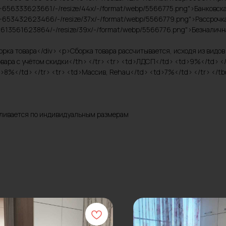
9-656333623661/-/resize/44x/-/format/webp/5566775.png">Банковская 
-653432623466/-/resize/37x/-/format/webp/5566779.png">Рассрочка н
7-613561623864/-/resize/39x/-/format/webp/5566776.png">Безналична
>Сборка товара</div> <p>Сборка товара рассчитывается, исходя из вид
ара с учётом скидки</th> </tr> <tr> <td>ЛДСП</td> <td>9%</td> </
>8%</td> </tr> <tr> <td>Массив, Rehau</td> <td>7%</td> </tr> </tbo
авливается по индивидуальным размерам