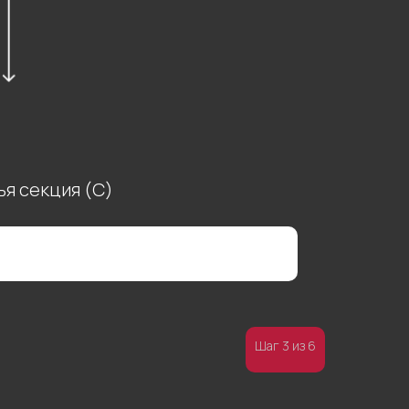
ья секция (С)
Шаг 3 из 6