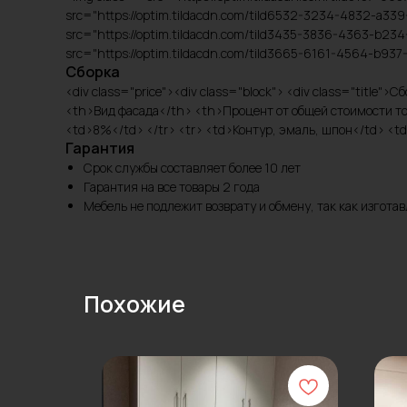
src="https://optim.tildacdn.com/tild6532-3234-4832-a33
src="https://optim.tildacdn.com/tild3435-3836-4363-b234
src="https://optim.tildacdn.com/tild3665-6161-4564-b93
Сборка
<div class="price"><div class="block"> <div class="title"
<th>Вид фасада</th> <th>Процент от общей стоимости тов
<td>8%</td> </tr> <tr> <td>Контур, эмаль, шпон</td> <td
Гарантия
Срок службы составляет более 10 лет
Гарантия на все товары 2 года
Мебель не подлежит возврату и обмену, так как изгот
Похожие