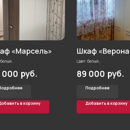
аф «Марсель»
Шкаф «Верона
 белый
Цвет: белый
а: прмая
Форма: прямая
руб.
руб.
 000
89 000
иал корпуса: ЛДСП Egger 16 мм
Материал корпуса: ЛДСП Eg
ной
Кол-во дверей: 2
о дверей: 2
Стиль: модерн
Подробнее
Подробнее
ь: модерн
Фурнитура: Blum
тура: Blum
Комната: балкон
Добавить в корзину
Добавить в корзину