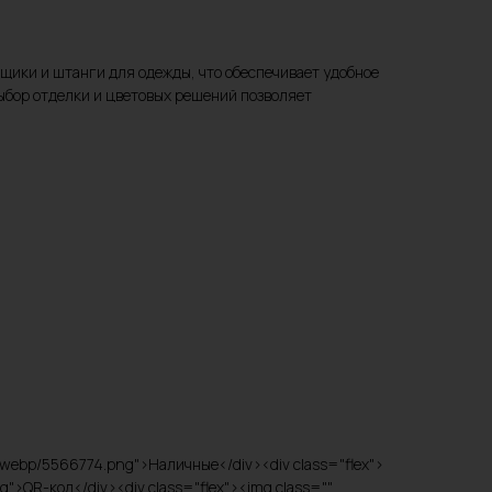
щики и штанги для одежды, что обеспечивает удобное
бор отделки и цветовых решений позволяет
t/webp/5566774.png">Наличные</div><div class="flex">
">QR-код</div><div class="flex"><img class=""