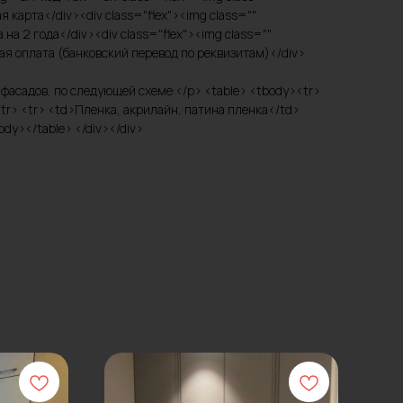
карта</div><div class="flex"><img class=""
а 2 года</div><div class="flex"><img class=""
я оплата (банковский перевод по реквизитам)</div>
ов фасадов, по следующей схеме:</p> <table> <tbody><tr>
tr> <tr> <td>Пленка, акрилайн, патина пленка</td>
dy></table> </div></div>