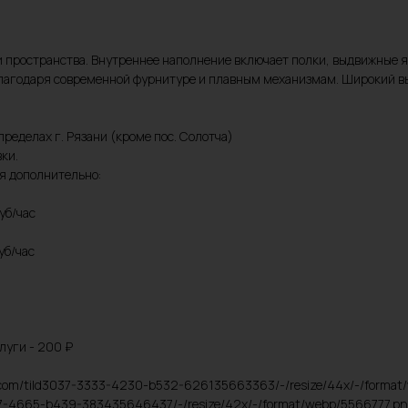
 пространства. Внутреннее наполнение включает полки, выдвижные я
благодаря современной фурнитуре и плавным механизмам. Широкий вы
пределах г. Рязани (кроме пос. Солотча)
ки.
ся дополнительно:
уб/час
уб/час
луги - 200 ₽
acdn.com/tild3037-3333-4230-b532-626135663363/-/resize/44x/-/forma
6637-4665-b439-383435646437/-/resize/42x/-/format/webp/5566777.png