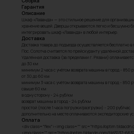
Сборка
Гарантия
Описание
Шкаф «Лаванда» — это стильное решение для организации
хранение вещей. Дверцы открываются легко и бесшумно 
интегрировать шкаф «Лаванда» в любой интерьер.
Доставка
Доставка товара до подъезда осуществляется бесплатно в 
Пос. Солотча считается по прейскуранту удалённой достав
Удалённая доставка (за пределами г. Рязани) оплачивает
до 30 км:
минимум 2 часа с учётом возврата машины в город - 850 р
от 30 до 60 км:
минимум 3 часа с учётом возврата машины в город - 850 р
свыше 60 км:
в одну сторону - 24 руб/км
возврат машины в город - 24 руб/км
простой (после 1 часа погрузки/разгрузки) - 200 руб/час
дополнительно на месте оплачиваются экспедиторские ус
Оплата
<div class="flex"><img class="" src="https://optim.tild
<img class="" src="https://optim.tildacdn.com/tild3137-