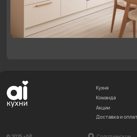
Доставка и оплата
П
© 2025 «АЙ
Солотчинское
Пн
Кухни»
шоссе, 2
Сб