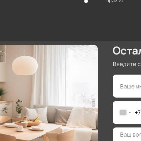
Прямая
+7
ОТ
Нажимая на кнопку “Отправить
обработку персональных дан
тзывы
Политика
конфиденциальности
нтакты
Документы
рантии