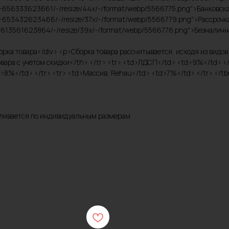
9-656333623661/-/resize/44x/-/format/webp/5566775.png">Банковская 
-653432623466/-/resize/37x/-/format/webp/5566779.png">Рассрочка н
7-613561623864/-/resize/39x/-/format/webp/5566776.png">Безналична
>Сборка товара</div> <p>Сборка товара рассчитывается, исходя из вид
ара с учётом скидки</th> </tr> <tr> <td>ЛДСП</td> <td>9%</td> </
>8%</td> </tr> <tr> <td>Массив, Rehau</td> <td>7%</td> </tr> </tbo
авливается по индивидуальным размерам