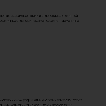
 полки, выдвижные ящики и отделения для длинной
 различных отделок и текстур позволяет гармонично
t/webp/5566774.png">Наличные</div><div class="flex">
">QR-код</div><div class="flex"><img class=""