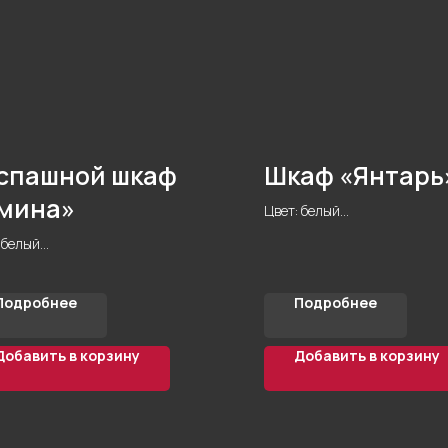
спашной шкаф
Шкаф «Янтарь
мина»
Цвет: белый
Форма: прямая
 белый
Материал корпуса: ЛДСП Eg
а: прямая
Кол-во дверей: 4
иал корпуса: ЛДСП Egger 18 мм
Стиль: модерн
Подробнее
Подробнее
о дверей: 3
Фурнитура: Blum
ь: модерн
Комната: спальня
тура: Blum
Добавить в корзину
Добавить в корзину
та: спальня