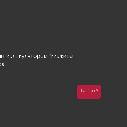
йн-калькулятором. Укажите
са
опросы?
Шаг 1 из 6