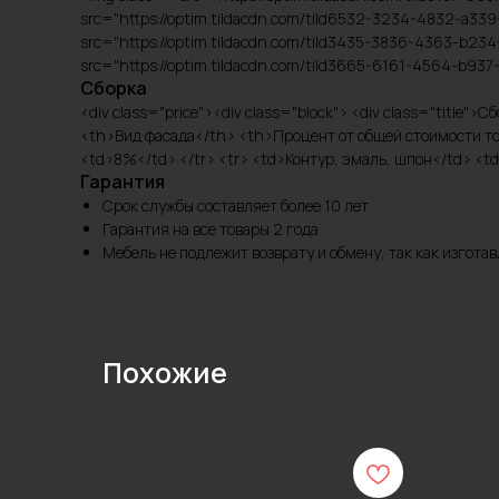
src="https://optim.tildacdn.com/tild6532-3234-4832-a33
src="https://optim.tildacdn.com/tild3435-3836-4363-b234
src="https://optim.tildacdn.com/tild3665-6161-4564-b93
Сборка
<div class="price"><div class="block"> <div class="title"
<th>Вид фасада</th> <th>Процент от общей стоимости тов
<td>8%</td> </tr> <tr> <td>Контур, эмаль, шпон</td> <td
Гарантия
Срок службы составляет более 10 лет
Гарантия на все товары 2 года
Мебель не подлежит возврату и обмену, так как изгот
Похожие