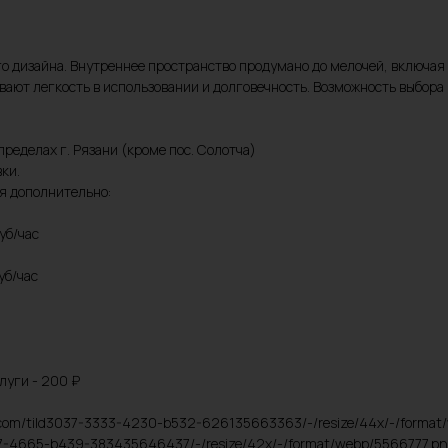
о дизайна. Внутреннее пространство продумано до мелочей, включая
ают легкость в использовании и долговечность. Возможность выбора
пределах г. Рязани (кроме пос. Солотча)
ки.
ся дополнительно:
уб/час
уб/час
луги - 200 ₽
acdn.com/tild3037-3333-4230-b532-626135663363/-/resize/44x/-/forma
6637-4665-b439-383435646437/-/resize/42x/-/format/webp/5566777.png