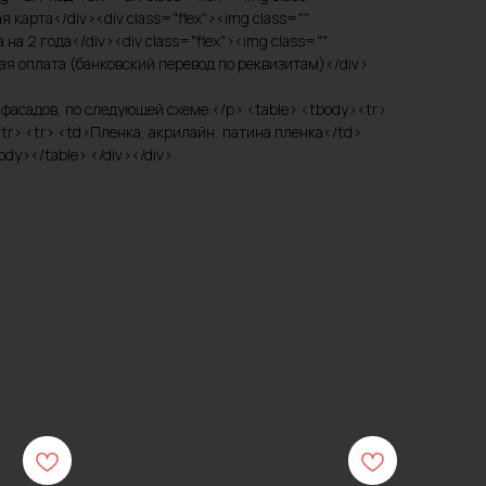
карта</div><div class="flex"><img class=""
а 2 года</div><div class="flex"><img class=""
я оплата (банковский перевод по реквизитам)</div>
ов фасадов, по следующей схеме:</p> <table> <tbody><tr>
tr> <tr> <td>Пленка, акрилайн, патина пленка</td>
dy></table> </div></div>