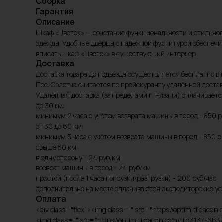
Сборка
Гарантия
Описание
Шкаф «Цветок» — сочетание функциональности и стильног
одежды. Удобные дверцы с надежной фурнитурой обеспечив
вписать шкаф «Цветок» в существующий интерьер.
Доставка
Доставка товара до подъезда осуществляется бесплатно в 
Пос. Солотча считается по прейскуранту удалённой достав
Удалённая доставка (за пределами г. Рязани) оплачивает
до 30 км:
минимум 2 часа с учётом возврата машины в город - 850 р
от 30 до 60 км:
минимум 3 часа с учётом возврата машины в город - 850 р
свыше 60 км:
в одну сторону - 24 руб/км
возврат машины в город - 24 руб/км
простой (после 1 часа погрузки/разгрузки) - 200 руб/час
дополнительно на месте оплачиваются экспедиторские ус
Оплата
<div class="flex"><img class="" src="https://optim.tild
<img class="" src="https://optim.tildacdn.com/tild3137-