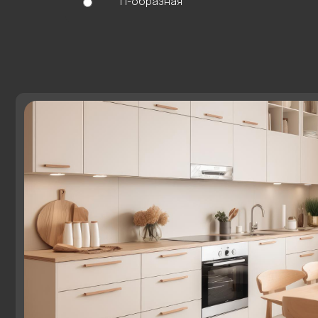
П-образная
Другие комнаты
О
Кухня
Ко
Команда
Га
Акции