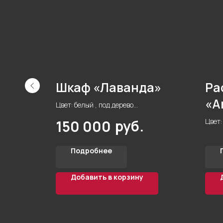
Шкаф «Лаванда»
Ра
«А
Цвет: белый , под дерево
Форма: прямая
Цвет:
руб.
150 000
er 18 мм
Материал корпуса: ЛДСП Egger 16 мм
Форм
Цветной
Матер
Кол-во дверей: 2
Подробнее
Кол-в
Стиль: модерн
Стил
Фурнитура: Blum
Фурни
Добавить в корзину
Комната: гостиная
Комна