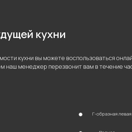
удущей кухни
мости кухни вы можете воспользоваться онла
ем наш менеджер перезвонит вам в течение ча
Остались в
Введите свои данные
Г-образная левая