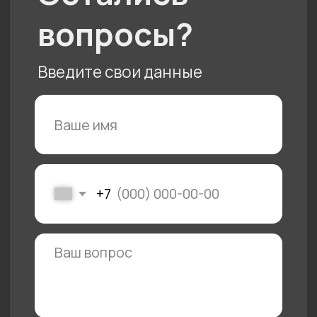
Отзывы
Кухня
Контакты
Команда
Акции
Гарантии
Доставка и оплата
Портфолио
Политика конфиденциальности
Документы
Подарочный сертификат
Солотчинское
Пн - пт с 10 до 20
шоссе, 2
Сб - вс с 10 до 19
© 2025 «АЙ
Кухни»