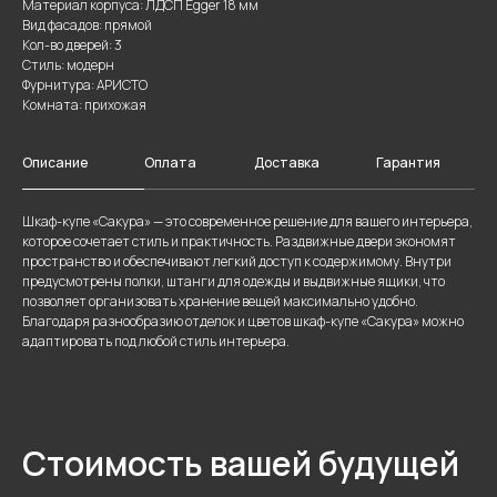
Материал корпуса: ЛДСП Egger 18 мм
Вид фасадов: прямой
Кол-во дверей: 3
Стиль: модерн
Фурнитура: АРИСТО
Комната: прихожая
Описание
Оплата
Доставка
Гарантия
Шкаф-купе «Сакура» — это современное решение для вашего интерьера,
которое сочетает стиль и практичность. Раздвижные двери экономят
пространство и обеспечивают легкий доступ к содержимому. Внутри
предусмотрены полки, штанги для одежды и выдвижные ящики, что
позволяет организовать хранение вещей максимально удобно.
Благодаря разнообразию отделок и цветов шкаф-купе «Сакура» можно
адаптировать под любой стиль интерьера.
Стоимость вашей будущей