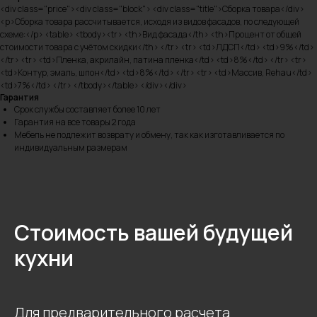
<div class="price"><div class="block"> <div class="title">Сборка товара</div>
<p>Сборка товара рассчитывается, исходя из видов фасадов, по следующей
схеме:</p> <table> <tbody><tr> <th>Вид фасада</th> <th>Процент от общей
стоимости товара с учётом скидки</th> </tr> <tr> <td>ЛДСП</td> <td>9%</td>
</tr> <tr> <td>Пленка, акрилайн, патина пленка</td> <td>8%</td> </tr> <tr>
<td>Контур, эмаль, шпон</td> <td>8%</td> </tr> <tr> <td>Массив, Rehau</td>
<td>7%</td> </tr> </tbody></table> </div></div>
Гарантия
Срок службы составляет более 10 лет
Гарантия на все товары 2 года
Мебель не подлежит возврату и обмену, так как изготавливается по
индивидуальным размерам
Стоимость вашей будущей
кухни
Для предварительного расчета