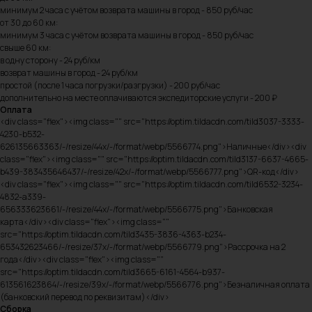
минимум 2 часа с учётом возврата машины в город - 850 руб/час
от 30 до 60 км:
минимум 3 часа с учётом возврата машины в город - 850 руб/час
свыше 60 км:
в одну сторону - 24 руб/км
возврат машины в город - 24 руб/км
простой (после 1 часа погрузки/разгрузки) - 200 руб/час
дополнительно на месте оплачиваются экспедиторские услуги - 200 ₽
Оплата
<div class="flex"><img class="" src="https://optim.tildacdn.com/tild3037-3333-
4230-b532-
626135663363/-/resize/44x/-/format/webp/5566774.png">Наличные</div><div
class="flex"><img class="" src="https://optim.tildacdn.com/tild3137-6637-4665-
b439-383435646437/-/resize/42x/-/format/webp/5566777.png">QR-код</div>
<div class="flex"><img class="" src="https://optim.tildacdn.com/tild6532-3234-
4832-a339-
656333623661/-/resize/44x/-/format/webp/5566775.png">Банковская
карта</div><div class="flex"><img class=""
src="https://optim.tildacdn.com/tild3435-3836-4363-b234-
653432623466/-/resize/37x/-/format/webp/5566779.png">Рассрочка на 2
года</div><div class="flex"><img class=""
src="https://optim.tildacdn.com/tild3665-6161-4564-b937-
613561623864/-/resize/39x/-/format/webp/5566776.png">Безналичная оплата
(банковский перевод по реквизитам)</div>
Сборка