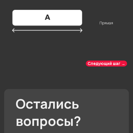
Другие комнаты
Прямая
Отзывы
Кухня
Контакты
Команда
Следующий шаг →
Акции
Гарантии
Доставка и оплата
Портфолио
Политика конфиденциальности
Документы
Подарочный сертификат
Солотчинское
Пн - пт с 10 до 20
шоссе, 2
Сб - вс с 10 до 19
© 2025 «АЙ
Кухни»