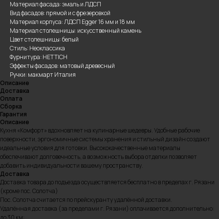
Материал фасада: эмаль и ЛДСП
Вид фасадов: прямой и с фрезеровкой
Материал корпуса: ЛДСП Egger 16 мм и 18 мм
Материал столешницы: искусственный камень
Цвет столешницы: белый
Стиль: Неоклассика
Фурнитура: HETTICH
Эффекты фасадов: матовый древесный
Ручки: макмарт Италия
Описание
Доставка
Оплата
Сборка
Гарантия
Описание
Кухня «Комфорт» вдохновляет на кулинарные шедевры. Удобные рабочие
поверхности, эргономичные системы хранения и стильный дизайн создают
идеальные условия для готовки. Высококачественные материалы
обеспечивают долговечность, а возможность выбора отделки позволяет
добавить индивидуальности вашему пространству.
Доставка
Доставка товара до подъезда осуществляется бесплатно в пределах г. Рязани
(кроме пос. Солотча)
Пос. Солотча считается по прейскуранту удалённой доставки.
Удалённая доставка (за пределами г. Рязани) оплачивается дополнительно:
до 30 км: