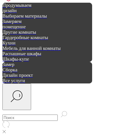
Продумываем
дизайн
Выбираем материалы
Замеряем
помещение
Другие комнаты
Гардеробные комнаты
Кухни
Мебель для ванной комнаты
Распашные шкафы
Шкафы-купе
Замер
Сборка
Дизайн проект
Все услуги