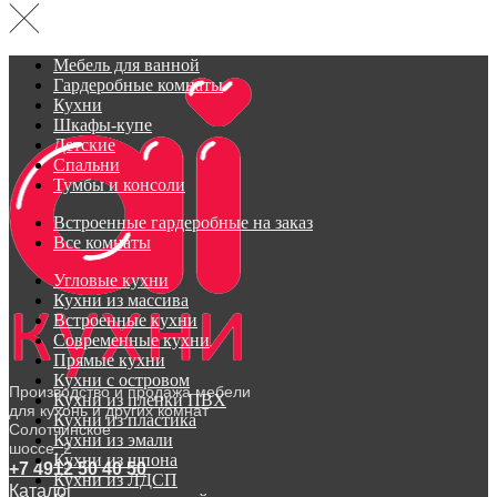
Мебель для ванной
Гардеробные комнаты
Кухни
Шкафы-купе
Детские
Спальни
Тумбы и консоли
Встроенные гардеробные на заказ
Все комнаты
Угловые кухни
Кухни из массива
Встроенные кухни
Современные кухни
Прямые кухни
Кухни с островом
Производство и продажа мебели
Кухни из пленки ПВХ
для кухонь и других комнат
Кухни из пластика
Солотчинское
Кухни из эмали
шоссе, 2
Кухни из шпона
+7 4912 50 40 50
Кухни из ЛДСП
Каталог