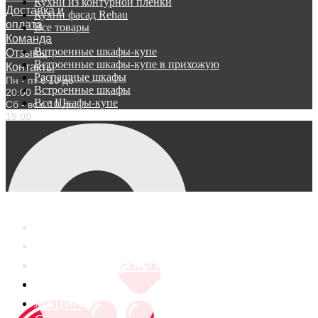
Кухни из контурной пленки
Доставка и
Кухни фасад Rehau
оплата
Все товары
Команда
Встроенные шкафы-купе
Отзывы
Встроенные шкафы-купе в прихожую
Контакты
Распашные шкафы
Пн - пт с 10 до
Встроенные шкафы
20:00
Все Шкафы-купе
Сб - вс с 10 до
19:00
Каталог
Услуги
Доставка и оплата
Команда
Акции