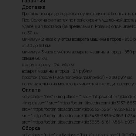
Гарантия
Доставка
Доставка товара до подъезда осуществляется бесплатно в 
Пос. Солотча считается по прейскуранту удалённой достав
Удалённая доставка (за пределами г. Рязани) оплачивает
до 30 км:
минимум 2 часа с учётом возврата машины в город - 850 р
от 30 до 60 км:
минимум 3 часа с учётом возврата машины в город - 850 р
свыше 60 км:
в одну сторону - 24 руб/км
возврат машины в город - 24 руб/км
простой (после 1 часа погрузки/разгрузки) - 200 руб/час
дополнительно на месте оплачиваются экспедиторские ус
Оплата
<div class="flex"><img class="" src="https://optim.tild
<img class="" src="https://optim.tildacdn.com/tild3137-
src="https://optim.tildacdn.com/tild6532-3234-4832-a33
src="https://optim.tildacdn.com/tild3435-3836-4363-b234
src="https://optim.tildacdn.com/tild3665-6161-4564-b93
Сборка
<div class="price"><div class="block"> <div class="title"