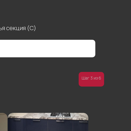
ья секция (С)
Шаг 3 из 6