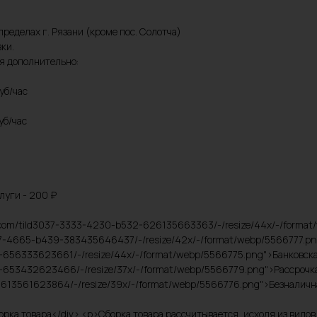
пределах г. Рязани (кроме пос. Солотча)
ки.
ся дополнительно:
уб/час
уб/час
луги - 200 ₽
acdn.com/tild3037-3333-4230-b532-626135663363/-/resize/44x/-/forma
6637-4665-b439-383435646437/-/resize/42x/-/format/webp/5566777.png
9-656333623661/-/resize/44x/-/format/webp/5566775.png">Банковская 
-653432623466/-/resize/37x/-/format/webp/5566779.png">Рассрочка н
7-613561623864/-/resize/39x/-/format/webp/5566776.png">Безналична
>Сборка товара</div> <p>Сборка товара рассчитывается, исходя из вид