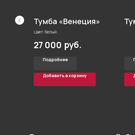
рт»
Тумба «Венеция»
Ту
Цвет: белый
er
Материал корпуса: ЛДСП Egger
руб.
27 000
Стиль: модерн
Фурнитура: HETTICH
Подробнее
Добавить в корзину