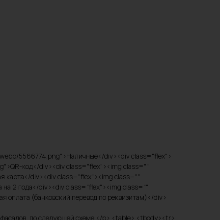
t/webp/5566774.png">Наличные</div><div class="flex">
">QR-код</div><div class="flex"><img class=""
карта</div><div class="flex"><img class=""
а 2 года</div><div class="flex"><img class=""
я оплата (банковский перевод по реквизитам)</div>
ов фасадов, по следующей схеме:</p> <table> <tbody><tr>