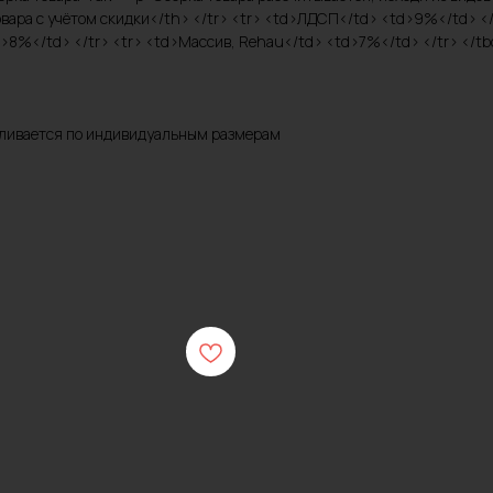
ара с учётом скидки</th> </tr> <tr> <td>ЛДСП</td> <td>9%</td> </
>8%</td> </tr> <tr> <td>Массив, Rehau</td> <td>7%</td> </tr> </tbo
авливается по индивидуальным размерам