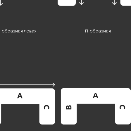
Г-образная левая
П-образная