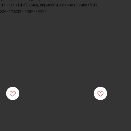
tr> <tr> <td>Пленка, акрилайн, патина пленка</td>
dy></table> </div></div>