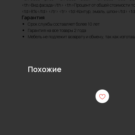
<th>Вид фасада</th> <th>Процент от общей стоимости тов
<td>8%</td> </tr> <tr> <td>Контур, эмаль, шпон</td> <td
Гарантия
Срок службы составляет более 10 лет
Гарантия на все товары 2 года
Мебель не подлежит возврату и обмену, так как изгот
Похожие