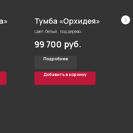
а»
Тумба «Орхидея»
Шк
Цвет: белый , под дерево
гер
Материал корпуса: ЛДСП Egger
руб.
99 700
Стиль: модерн
Фурнитура: HETTICH
Подробнее
Добавить в корзину