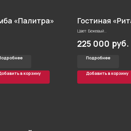
мба «Палитра»
Гостиная «Рит
Цвет: Бежевый
Материал корпуса: ЛДСП Эг
руб.
225 000
Стиль: Современный
Фурнитура: Блюм и Боярд
Подробнее
Подробнее
Добавить в корзину
Добавить в корзину